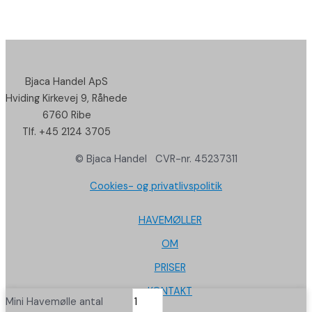
Bjaca Handel ApS
Hviding Kirkevej 9, Råhede
6760 Ribe
Tlf. +45 2124 3705
© Bjaca Handel CVR-nr. 45237311
Cookies- og privatlivspolitik
HAVEMØLLER
OM
PRISER
KONTAKT
Mini Havemølle antal