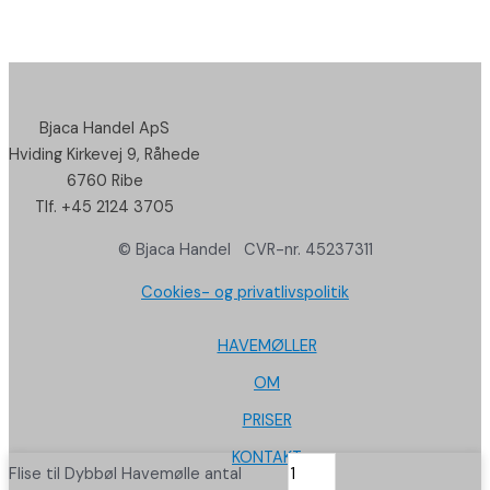
Bjaca Handel ApS
Hviding Kirkevej 9, Råhede
6760 Ribe
Tlf. +45 2124 3705
© Bjaca Handel CVR-nr. 45237311
Cookies- og privatlivspolitik
HAVEMØLLER
OM
PRISER
KONTAKT
Flise til Dybbøl Havemølle antal