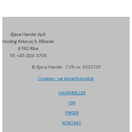
Bjaca Handel ApS
Hviding Kirkevej 9, Råhede
6760 Ribe
Tlf. +45 2124 3705
© Bjaca Handel CVR-nr. 45237311
Cookies- og privatlivspolitik
HAVEMØLLER
OM
PRISER
KONTAKT